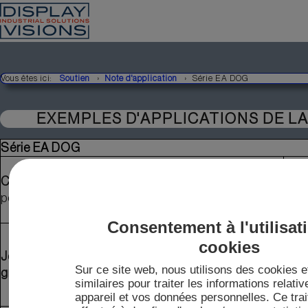
Vous êtes ici:
Soutien
Note d'application
Série EA DOG
EXEMPLES D'APPLICATIONS DE LA
Série EA DOG
Réf
Carte de test
avec USB,
com
pour tous les écrans EA DOG
EA 
4US
Consentement à l'utilisat
Réf
cookies
com
Jeux de caractères adaptés pour les affichages
EA
Sur ce site web, nous utilisons des cookies e
graphiques
, y compris convertisseur *.BMP
USB
similaires pour traiter les informations relativ
appareil et vos données personnelles. Ce tra
FO