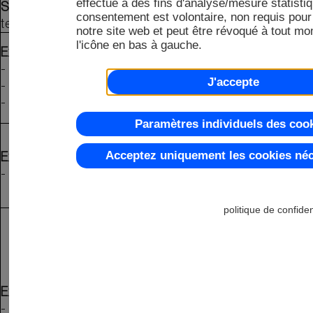
effectué à des fins d'analyse/mesure statisti
Simulateur DOG
pour Windows (affichages de
consentement est volontaire, non requis pour l
texte et graphiques)
notre site web et peut être révoqué à tout mo
l'icône en bas à gauche.
Exemples d'initialisation
pour
- EA DOGM081-A
J'accepte
- EA DOGM162-A
- EA DOGM163-A
Paramètres individuels des coo
Acceptez uniquement les cookies né
Exemples d'initialisation
pour
- EA DOGS104-A
politique de confiden
Exemples d'initialisation
pour
- EA DOGM204-A