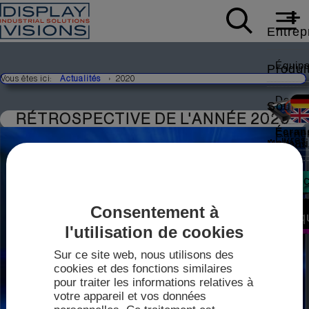
Entrep
Équip
Produi
Vous êtes ici:
Actualités
2020
Donnée
Soutie
RÉTROSPECTIVE DE L'ANNÉE 2020
Écrans
Carriè
Livres
Actual
Modbus,
Note d
Contac
Foires
Vidéos
Consentement à
Écrans
Vente
Boutiq
IPS-TF
l'utilisation de cookies
Pilote
Techn
Sur ce site web, nous utilisons des
2026
cookies et des fonctions similaires
Fiches
pour traiter les informations relatives à
Plan d
mini-
votre appareil et vos données
mini-con