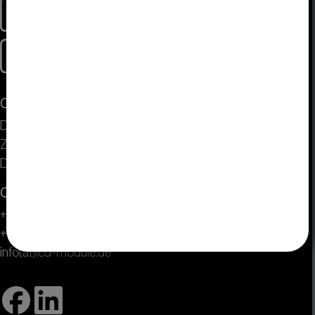
Contact
DISPLAY VISIONS GmbH
Zeppelinstr. 19
D-82205 Gilching près de Munich
Centre de service
+49 (0) 8105 / 77 80 90
+49 (0) 8105 / 77 80 99
info(at)lcd-module.de