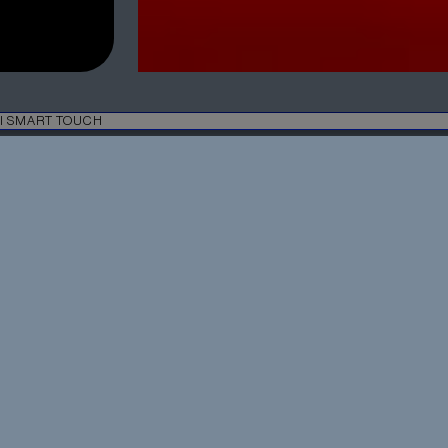
MINI SMART TOUCH
OMMANDE AVEC ÉCRAN TACTI
L'INDUSTRIE
ose à servir
'éclairage de la salle
peuse de papier, l'espace
des paramètres et des
s, mais ils commandent
ar un léger contact du