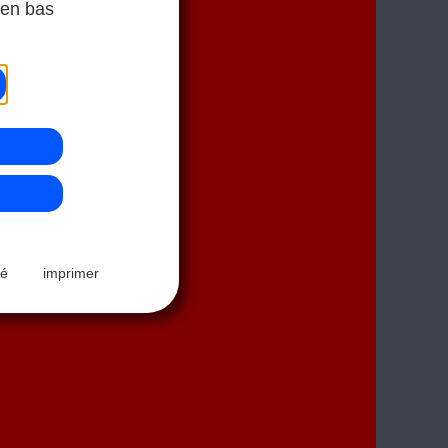
 en bas
té
imprimer