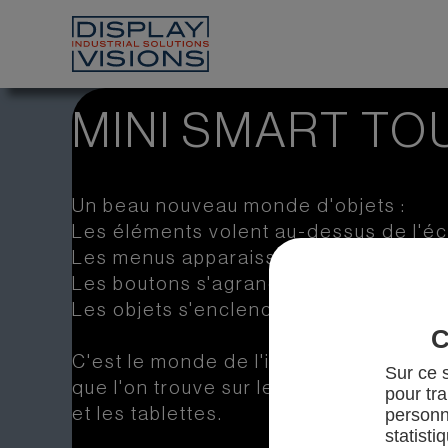
MINI SMART TO
Un beau nouveau monde d'objets :
Les éléments volent au-dessus de l'éc
Les menus apparaissent légèrement tr
Les boutons s'agrandissent lorsqu'on 
Les objets s'enclenchent comme un ai
C
C'est le monde de l'interface utilisate
Sur ce s
que l'on trouve sur les smartphones.
pour tra
et les tablettes.
personn
statisti