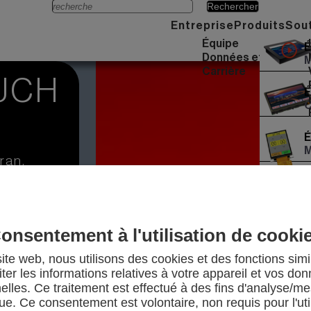
Menü
Entreprise
Produits
Sou
Équipe
É
Données et faits
M
Carrière
UCH
É
C
É
M
ran,
ansparents,
É
U
les touche,
mant :
E
onsentement à l'utilisation de cooki
U
ur moderne.
ite web, nous utilisons des cookies et des fonctions simi
iter les informations relatives à votre appareil et vos do
elles. Ce traitement est effectué à des fins d'analyse/m
que. Ce consentement est volontaire, non requis pour l'uti