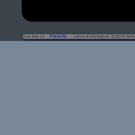
Vous êtes ici:
Publicité
Lettre d'information 2020/10 
PETITES UNITÉS DE C
Il y a toujours quelque ch
... l'appareil d'analyse, un bloc d'alimentation, l
d'opération, la commande de la maison, la cou
bien-être, ou...
Les écrans uniTFT
n'affichent pas seulement 
valeurs de mesure dans des couleurs brillante
également des machines, grandes ou petites, p