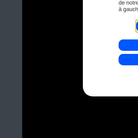
de notr
à gauch