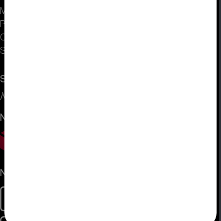
Mentions légales
Protection des données
CONDITIONS GÉNÉRALES DE VENTE
Sitemap
Service
À propos de nous
Nous envoyons avec
Nous acceptons