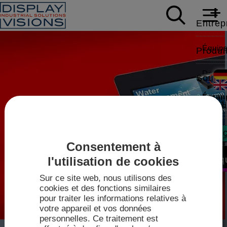
Entrep
Équip
Produi
Donnée
Soutie
Écrans
Carriè
Livres
Actual
Modbus,
Note d
Contac
Consentement à
Foires
Vidéos
Écrans
Vente
Boutiq
l'utilisation de cookies
IPS-TF
Sur ce site web, nous utilisons des
Pilote
Techn
cookies et des fonctions similaires
2026
pour traiter les informations relatives à
Fiches
Plan d
votre appareil et vos données
mini-
personnelles. Ce traitement est
mini-con