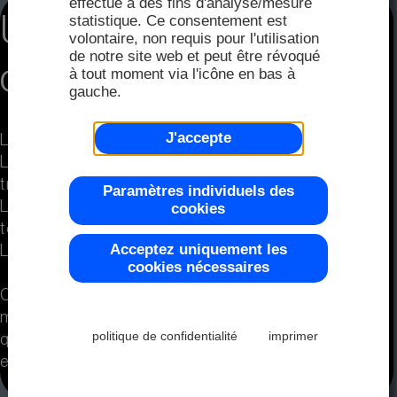
FAQ
effectué à des fins d'analyse/mesure
Distri
Un nouveau monde
statistique. Ce consentement est
2025
volontaire, non requis pour l'utilisation
Distri
de notre site web et peut être révoqué
d'objets
à tout moment via l'icône en bas à
Écran
gauche.
Couleur
Demand
2024
J'accepte
Les éléments volent à travers l'écran,
Représ
Les menus apparaissent légèrement
2023
Modu
transparents,
Paramètres individuels des
Plage d
Les boutons s'agrandissent lorsqu'on les
cookies
touche,
Acceptez uniquement les
Les objets s'enclenchent comme un aimant :
2022
cookies nécessaires
Modul
C'est le monde de l'interface utilisateur
Contrôl
moderne.
2021
politique de confidentialité
imprimer
que l'on trouve sur les smartphones.
et les tablettes.