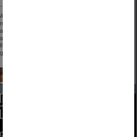
- 2" - 2.8" - 3.5" - 4.3" et plus grand
Avec ses 2", l'EA uniTFTs020 est certes minuscule,
mais la résolution fine de 320x240 pixels fait
apparaître comme par magie des images brillantes
avec un taux de 1000cd/m² croustillant. La technique
IPS assure un angle de vision panoramique
gigantesque, y compris la lisibilité en plein soleil :
DISPLAY VISIONS