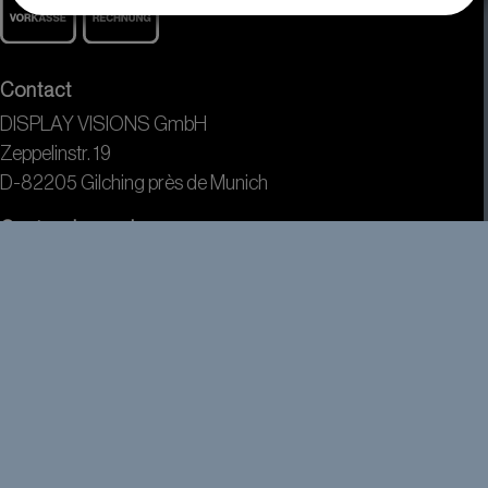
Contact
DISPLAY VISIONS GmbH
Zeppelinstr. 19
D-82205 Gilching près de Munich
Centre de service
+49 (0) 8105 / 77 80 90
+49 (0) 8105 / 77 80 99
info(at)lcd-module.de
© DISPLAY VISIONS GmbH 2026