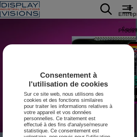
Entrep
Équip
Produi
Donnée
Soutie
Écrans
Carriè
Livres
Actual
Modbus,
Consentement à
Note d
Contac
l'utilisation de cookies
Foires
Vidéos
Écrans
Sur ce site web, nous utilisons des
Vente
Boutiq
IPS-TF
cookies et des fonctions similaires
pour traiter les informations relatives à
Pilote
Techn
votre appareil et vos données
2026
personnelles. Ce traitement est
Fiches
effectué à des fins d'analyse/mesure
Plan d
mini-
statistique. Ce consentement est
mini-con
volontaire, non requis pour l'utilisation