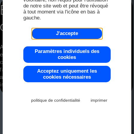
FAQ
Distri
de notre site web et peut être révoqué
Écran graphique
2025
à tout moment via l'icône en bas à
gauche.
Distri
compact
Écran
Couleur
Demand
J'accepte
2024
Avec déclenchement 240x128 points
Représ
Paramètres individuels des
et interface de bus SPI/I²C
cookies
2023
Modu
cet écran graphique est rapidement
Plage d
facilement et rapidement dans n'importe quelle
Acceptez uniquement les
cookies nécessaires
application
intégré.
2022
Modul
politique de confidentialité
imprimer
Contrôl
2021