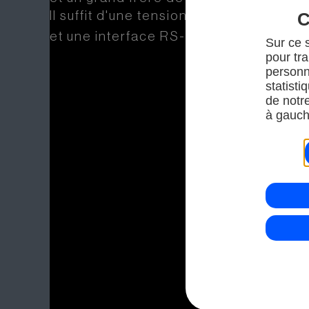
Il suffit d'une tension de 5V=.
C
I2C
et une interface RS-232,
ou SPI.
Sur ce s
pour tra
personn
statisti
de notr
à gauch