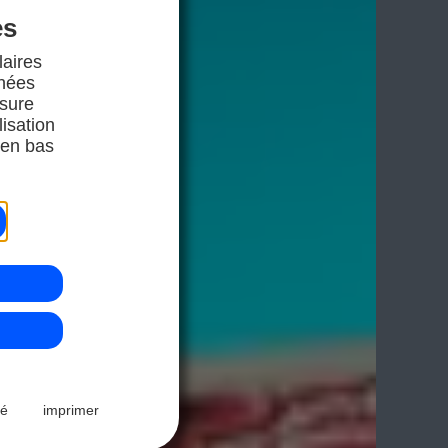
es
laires
nnées
esure
lisation
 en bas
té
imprimer