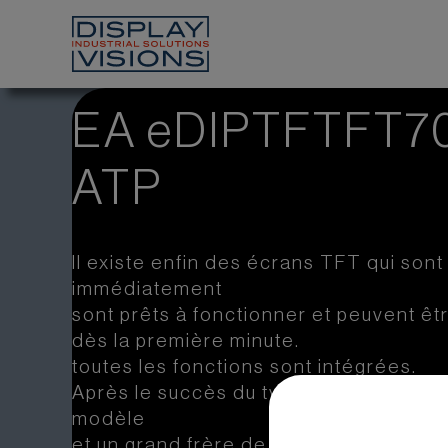
EA eDIPTFTFT7
ATP
Il existe enfin des écrans TFT qui sont
immédiatement
sont prêts à fonctionner et peuvent êtr
dès la première minute.
toutes les fonctions sont intégrées.
Après le succès du type 4,3'', voici un p
modèle
et un grand frère de 3,2'' et 7''.