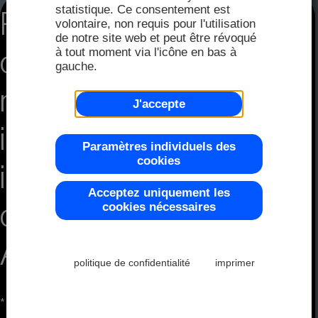
FAQ
Distri
statistique. Ce consentement est
Présentoirs
2025
volontaire, non requis pour l'utilisation
de notre site web et peut être révoqué
Distri
à tout moment via l'icône en bas à
compacts,
Écran
gauche.
Couleur
Demand
2024
modernes,
J'accepte
Représ
intelligents et
2023
Modu
Paramètres individuels des
Plage d
cookies
innovants
Acceptez uniquement les
d'Electronic
2022
cookies nécessaires
Modul
Contrôl
Assembly
politique de confidentialité
imprimer
2021
* Affichage du texte