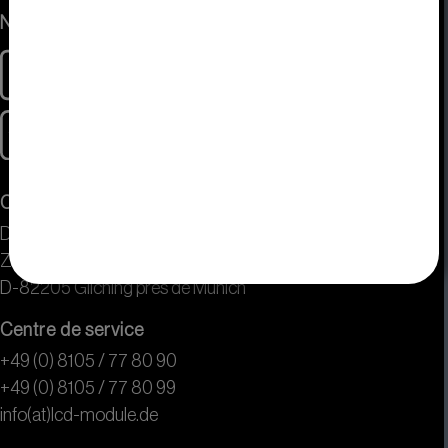
Nous acceptons
Contact
DISPLAY VISIONS GmbH
Zeppelinstr. 19
D-82205 Gilching près de Munich
Centre de service
+49 (0) 8105 / 77 80 90
+49 (0) 8105 / 77 80 99
info(at)lcd-module.de