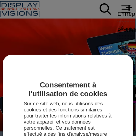
Entrep
Équip
Produi
Donnée
Soutie
Écrans
Carriè
Livres
Actual
Modbus,
Note d
Contac
Consentement à
Foires
Vidéos
l'utilisation de cookies
Écrans
Vente
Boutiq
IPS-TF
Sur ce site web, nous utilisons des
Pilote
Techn
cookies et des fonctions similaires
pour traiter les informations relatives à
2026
Fiches
votre appareil et vos données
Plan d
mini-
personnelles. Ce traitement est
mini-con
effectué à des fins d'analyse/mesure