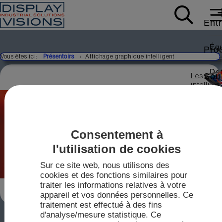
Ent
Éq
Pro
Vous êtes ici:
Présentoirs
Affichage graphique intelligent
Don
Sou
Les écra
intellige
peuvent
Écr
Car
Liv
Actu
command
Modb
régler et
enregistr
Not
Con
comme p
Consentement à
exemple 
Foi
l'utilisation de cookies
écrans de
Vid
Écr
Ve
Bou
série EA
IPS
Sur ce site web, nous utilisons des
uniTFTs.
Pil
cookies et des fonctions similaires pour
Inclut un
Te
écran
traiter les informations relatives à votre
20
tactile.
appareil et vos données personnelles. Ce
Fic
Pla
traitement est effectué à des fins
mi
d'analyse/mesure statistique. Ce
mini-