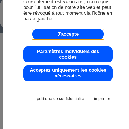
FA
consentement est volontaire, non requis
ÉCRANS INTELLIGENTS AVEC
Dis
20
pour l'utilisation de notre site web et peut
FONCTION GRAPHIQUE, PEUVENT
être révoqué à tout moment via l'icône en
CONTRÔLER, RÉGLER ET
Dis
bas à gauche.
ENREGISTRER
Éc
Coul
Dem
20
J'accepte
Rep
Paramètres individuels des
cookies
20
Mo
Plag
Acceptez uniquement les cookies
nécessaires
20
Mo
politique de confidentialité
imprimer
Cont
20