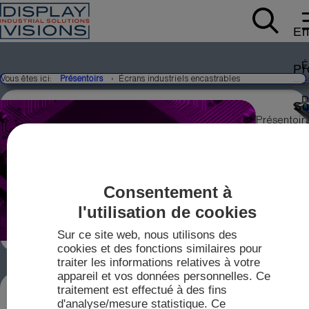
En
É
Pr
Vous êtes ici:
Présentoirs
Écrans industriels encastrables
D
So
Présentoir
É
C
industriels
L
Ac
Mo
d'ELECTR
ASSEMBLY
longue
N
Co
disponibilit
Consentement à
également
F
V
disponible
l'utilisation de cookies
É
V
Bo
petites qua
IP
Sur ce site web, nous utilisons des
P
cookies et des fonctions similaires pour
T
traiter les informations relatives à votre
2
appareil et vos données personnelles. Ce
F
MONTAGE ÉCRAN INDUSTRIEL,
P
traitement est effectué à des fins
m
LONGUE DISPONIBILITÉ, HAUTE
min
d'analyse/mesure statistique. Ce