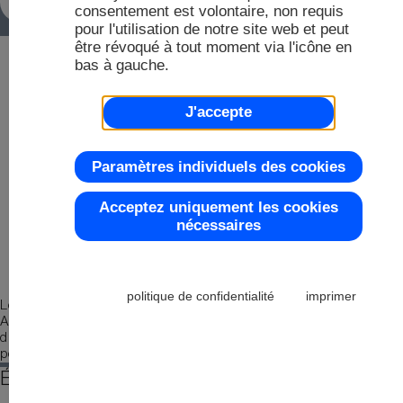
QUALITÉ
D
consentement est volontaire, non requis
2
pour l'utilisation de notre site web et peut
être révoqué à tout moment via l'icône en
D
bas à gauche.
É
Co
D
2
J'accepte
R
Paramètres individuels des cookies
2
M
Pl
Acceptez uniquement les cookies
nécessaires
2
M
politique de confidentialité
imprimer
Les présentoirs industriels d'ELECTRONIC
Co
ASSEMBLY se caractérisent par une longue
disponibilité, et sont également disponibles en
2
petites quantités.
Écrans industriels à encastrer