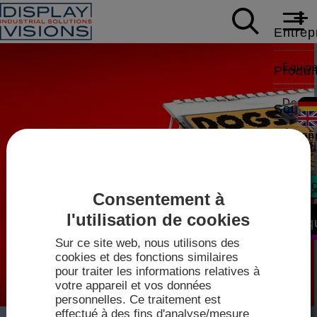
Entrep
Équip
Produi
Donnée
Soutie
Écrans
Carriè
Livres
Actual
Modbus,
Note d
Contac
Consentement à
Foires
Vidéos
Écrans
l'utilisation de cookies
Vente
Boutiq
IPS-TF
Sur ce site web, nous utilisons des
Pilote
Techn
cookies et des fonctions similaires
2026
pour traiter les informations relatives à
Fiches
votre appareil et vos données
Plan d
mini-
personnelles. Ce traitement est
mini-con
effectué à des fins d'analyse/mesure