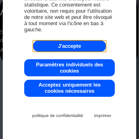
FAQ
Distri
statistique. Ce consentement est
Affichage graphique
2025
volontaire, non requis pour l'utilisation
de notre site web et peut être révoqué
Distri
à tout moment via l'icône en bas à
Écran
gauche.
Sur la photo de droite : l'EA DOGS102-6 affiche
Couleur
Demand
2024
des images et des textes via l'interface SPI.
J'accepte
Représ
Alimentation 3,3V
2023
Modu
Paramètres individuels des
Plage d
cookies
Acceptez uniquement les
2022
cookies nécessaires
Modul
Contrôl
politique de confidentialité
imprimer
2021