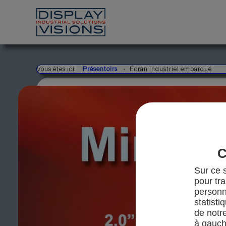
Vous êtes ici:
Présentoirs
Écran industriel embarqué
C
Sur ce s
pour tra
personn
statisti
de notr
à gauch