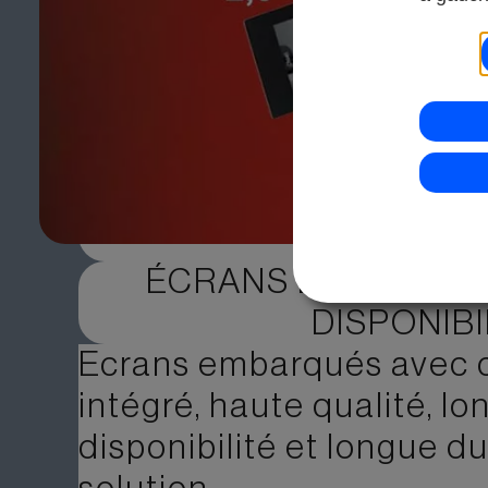
ÉCRANS EMBARQUÉS
DISPONIB
Ecrans embarqués avec c
intégré, haute qualité, l
disponibilité et longue du