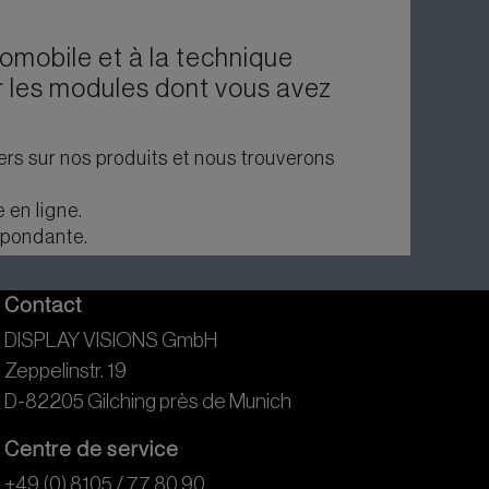
omobile et à la technique
r les modules dont vous avez
ers sur nos produits et nous trouverons
 en ligne.
spondante.
Contact
DISPLAY VISIONS GmbH
Zeppelinstr. 19
D-82205 Gilching près de Munich
Centre de service
+49 (0) 8105 / 77 80 90