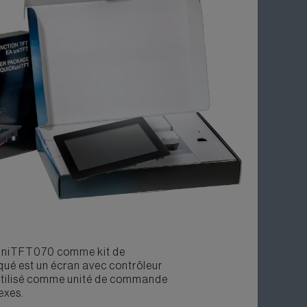
A uniTFT070 comme kit de
ué est un écran avec contrôleur
t utilisé comme unité de commande
exes.