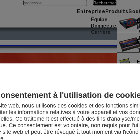
Menü
Entreprise
Produits
Sou
Équipe
É
Données et faits
M
Carrière
É
C
É
M
É
U
onsentement à l'utilisation de cooki
E
ite web, nous utilisons des cookies et des fonctions simi
U
iter les informations relatives à votre appareil et vos do
elles. Ce traitement est effectué à des fins d'analyse/m
que. Ce consentement est volontaire, non requis pour l'uti
e site web et peut être révoqué à tout moment via l'icône
e.