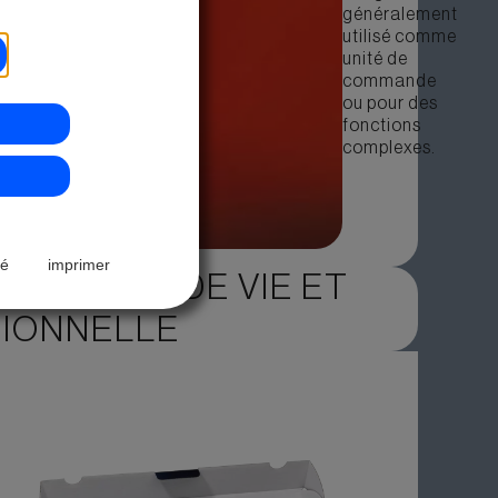
généralement
utilisé comme
unité de
commande
ou pour des
fonctions
complexes.
té
imprimer
E DURÉE DE VIE ET
SIONNELLE