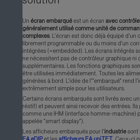
solution
Un
écran embarqué
est un écran
avec contrôle
généralement utilisé comme unité de command
complexes
. L'écran est donc déjà équipé d'un 
librement programmable ou du moins d'un cont
intégrées (=embedded). Les écrans intégrés sont 
ne nécessitent pas de contrôleur graphique ni
supplémentaires. Les fonctions graphiques son
être utilisées immédiatement. Toutes les alime
générées à bord. L'idée de l'"embarqué" rend l'
extrêmement simple pour les utilisateurs.
Certains écrans embarqués sont livrés avec un
réstif) et peuvent ainsi recevoir des entrées. Ils
comme une IHM (interface homme-machine) pr
appelée "smart display").
Les afficheurs embarqués pour l'
industrie
sont
EA eDIP
et les
afficheurs EA uniTFT
. Ceux-ci 