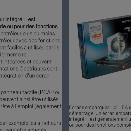
ur intégré
. Il
est
e ou pour des fonctions
contrôleur plus ou moins
rôleur avec des fonctions
faciles à utiliser, car ils
 de mémoire
t intégrées et peuvent
ntations électriques sont
intégration d'un écran
 panneau tactile (PCAP ou
 peuvent ainsi être utilisés
ête à l'emploi (également
Ecrans embarqués : ici, l'E
démarrage. Un écran embarq
intégré. Il est généralemen
 par exemple les afficheurs
ou pour des fonctions compl
peuvent être achetés