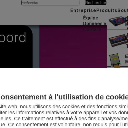
Menü
Entreprise
Produits
Sou
Équipe
É
Données et faits
M
Carrière
 bord
É
C
É
M
É
U
E
onsentement à l'utilisation de cooki
U
ite web, nous utilisons des cookies et des fonctions simi
iter les informations relatives à votre appareil et vos do
elles. Ce traitement est effectué à des fins d'analyse/m
que. Ce consentement est volontaire, non requis pour l'uti