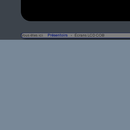
Vous êtes ici:
Présentoirs
Écrans LCD COB
ÉCR
Écrans LCD COB (Chip-o
l'industrie, l'automobile 
médicale
Les écrans LCD ont besoin d'un ou de plusieu
commande pour être pilotés. Ces circuits intégr
directement sur une platine (comme COB ou SM
le verre LC comme COG (Chip-On-Glass).
Dans la technique Chip on Board
, la puce semi