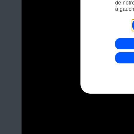
de notr
à gauch