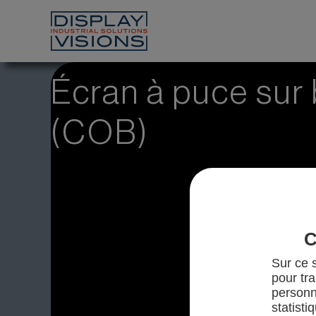
Écran à puce sur
(COB)
C
Sur ce s
pour tra
personn
statisti