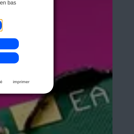
 en bas
té
imprimer