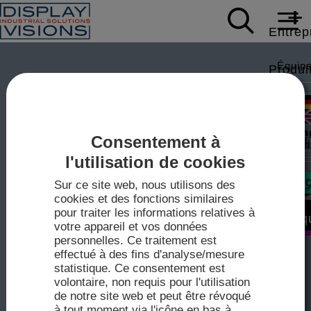
Entrep
Équip
Produi
Donnée
Soutie
Écrans
Carriè
Consentement à
Livres
Actual
Modbus,
l'utilisation de cookies
Note d
Contac
Sur ce site web, nous utilisons des
cookies et des fonctions similaires
Foires
Vidéos
Écrans
pour traiter les informations relatives à
Vente
Boutiq
IPS-TF
votre appareil et vos données
personnelles. Ce traitement est
Pilote
Techn
effectué à des fins d'analyse/mesure
2026
statistique. Ce consentement est
Fiches
volontaire, non requis pour l'utilisation
Plan d
mini-
de notre site web et peut être révoqué
mini-con
à tout moment via l'icône en bas à