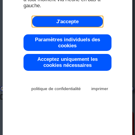
FAQ
Distri
gauche.
2025
Distri
J'accepte
Écran
Couleur
Deman
2024
Paramètres individuels des
cookies
Représ
Acceptez uniquement les
2023
Modu
cookies nécessaires
Plage d
2022
politique de confidentialité
imprimer
Vous êtes ici:
Contact
Demande d'échantillon
Demande d'échantillon
Modul
Contrôl
2021