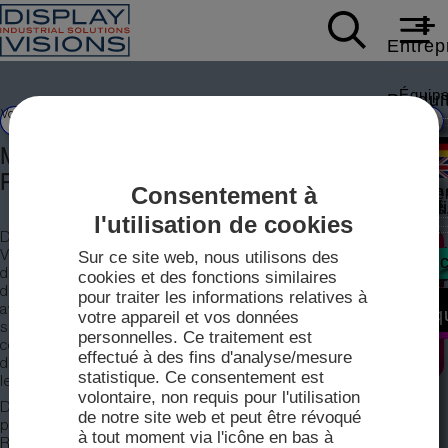
Entrep
Équip
Produi
Vous êtes ici:
Actualités
2022
Mini-écrans couleur pour le Raspberry Pico
Donnée
Soutie
Mini-écrans couleur pour le Raspberry
Pico
Consentement à
Écrans
Carriè
Livres
Actual
Modbus,
l'utilisation de cookies
DISPLAY
Note d
Sur ce site web, nous utilisons des
VISIONS propose
Contac
dès maintenant
cookies et des fonctions similaires
Foires
des écrans IPS,
pour traiter les informations relatives à
Vidéos
Écrans
Vente
avec ou sans
Boutiq
votre appareil et vos données
IPS-TF
surface tactile, y
personnelles. Ce traitement est
compris une carte
Pilote
effectué à des fins d'analyse/mesure
Techn
d'adaptation pour
statistique. Ce consentement est
2026
le Raspberry Pico.
volontaire, non requis pour l'utilisation
Fiches
DISPLAY VISIONS GmbH présente un nouvel écran couleur
Plan d
de notre site web et peut être révoqué
mini-
pour le fameux mini-ordinateur Raspberry Pico. L'EA
à tout moment via l'icône en bas à
mini-con
RaPicoTFT009 offre une diagonale d'écran de 0,9 pouce, mais